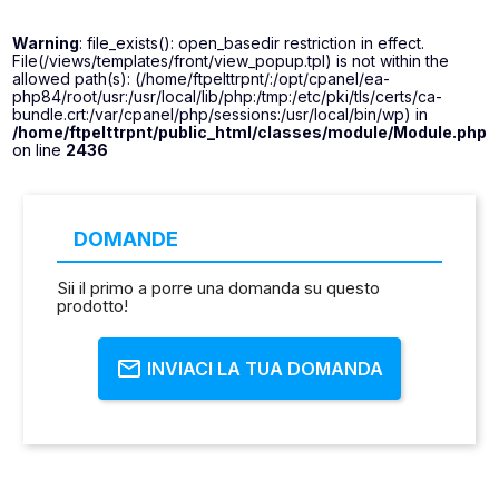
Warning
: file_exists(): open_basedir restriction in effect.
File(/views/templates/front/view_popup.tpl) is not within the
allowed path(s): (/home/ftpelttrpnt/:/opt/cpanel/ea-
php84/root/usr:/usr/local/lib/php:/tmp:/etc/pki/tls/certs/ca-
bundle.crt:/var/cpanel/php/sessions:/usr/local/bin/wp) in
/home/ftpelttrpnt/public_html/classes/module/Module.php
on line
2436
DOMANDE
Sii il primo a porre una domanda su questo
prodotto!
INVIACI LA TUA DOMANDA