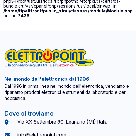
php84/root/usr:/usr/local/lib/php:/tmp:/etc/pki/tls/certs/ca-
bundle.crt:/var/cpanel/php/sessions:/usr/local/bin/wp) in
/home/ftpelttrpnt/public_html/classes/module/Module.php
on line
2436
Nel mondo dell'elettronica dal 1996
Dal 1996 in prima linea nel mondo dell'elettronica, vendiamo e
ripariamo prodotti elettronici e strumenti da laboratorio e per
hobbistica.
Dove ci troviamo
Via XX Settembre 90, Legnano (MI) Italia
info@elettropoint.com