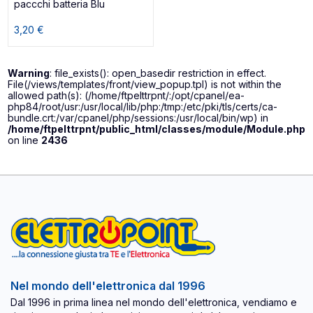
paccchi batteria Blu
3,20 €
Warning
: file_exists(): open_basedir restriction in effect.
File(/views/templates/front/view_popup.tpl) is not within the
allowed path(s): (/home/ftpelttrpnt/:/opt/cpanel/ea-
php84/root/usr:/usr/local/lib/php:/tmp:/etc/pki/tls/certs/ca-
bundle.crt:/var/cpanel/php/sessions:/usr/local/bin/wp) in
/home/ftpelttrpnt/public_html/classes/module/Module.php
on line
2436
Nel mondo dell'elettronica dal 1996
Dal 1996 in prima linea nel mondo dell'elettronica, vendiamo e