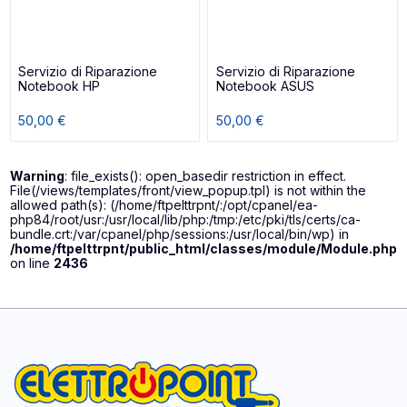
Servizio di Riparazione
Servizio di Riparazione
Notebook HP
Notebook ASUS
50,00 €
50,00 €
Warning
: file_exists(): open_basedir restriction in effect.
File(/views/templates/front/view_popup.tpl) is not within the
allowed path(s): (/home/ftpelttrpnt/:/opt/cpanel/ea-
php84/root/usr:/usr/local/lib/php:/tmp:/etc/pki/tls/certs/ca-
bundle.crt:/var/cpanel/php/sessions:/usr/local/bin/wp) in
/home/ftpelttrpnt/public_html/classes/module/Module.php
on line
2436