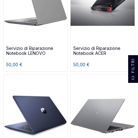
Servizio di Riparazione
Servizio di Riparazione
Notebook LENOVO
Notebook ACER
I
50,00 €
50,00 €
F
I
L
T
R