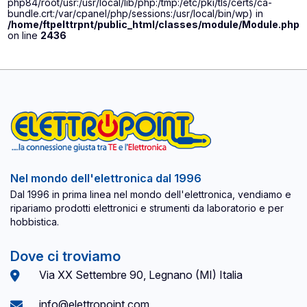
php84/root/usr:/usr/local/lib/php:/tmp:/etc/pki/tls/certs/ca-
bundle.crt:/var/cpanel/php/sessions:/usr/local/bin/wp) in
/home/ftpelttrpnt/public_html/classes/module/Module.php
on line
2436
Nel mondo dell'elettronica dal 1996
Dal 1996 in prima linea nel mondo dell'elettronica, vendiamo e
ripariamo prodotti elettronici e strumenti da laboratorio e per
hobbistica.
Dove ci troviamo
Via XX Settembre 90, Legnano (MI) Italia
info@elettropoint.com